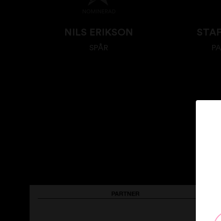
NILS ERIKSON
STA
SPÅR
PA