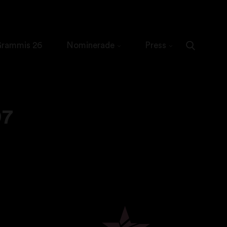
 Grammis 26
Nominerade
Press
97