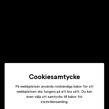
EBBA FORSBERG
BEEN THERE
REGINA LUND
UNIQUE
Cookiesamtycke
På webbplatsen används nödvändiga kakor för att
webbplatsen ska fungera på ett bra sätt. Du kan
även välja att samtycka till kakor för
TITIYO
statistikinsamling.
EXTENDED