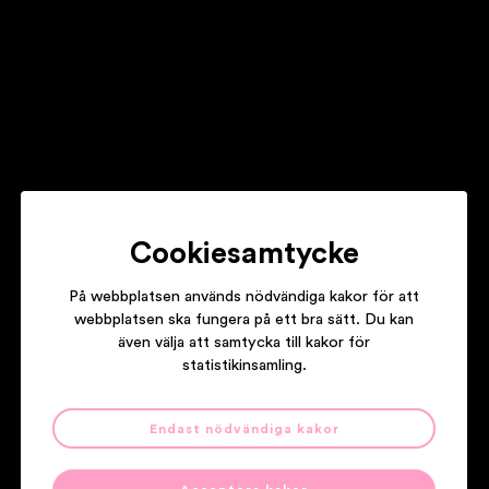
ROXETTE
LOOK SHARP
Cookiesamtycke
WILMER X
TEKNIKENS UNDER
På webbplatsen används nödvändiga kakor för att
webbplatsen ska fungera på ett bra sätt. Du kan
även välja att samtycka till kakor för
statistikinsamling.
Våra partners
Endast nödvändiga kakor