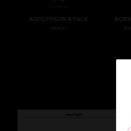
ADOLPHSON & FALK
ROB'N
INDIGO
ROB