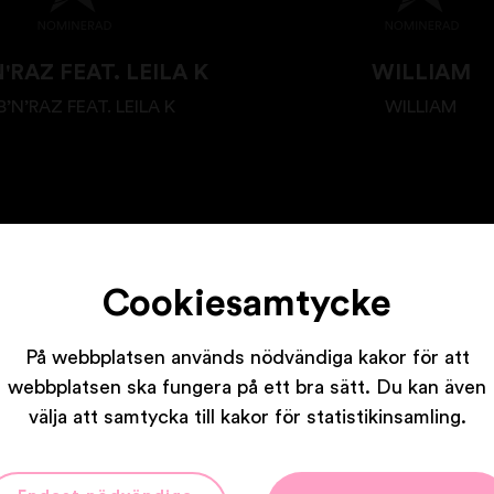
'RAZ FEAT. LEILA K
WILLIAM
’N’RAZ FEAT. LEILA K
WILLIAM
Cookiesamtycke
På webbplatsen används nödvändiga kakor för att
Våra partners
webbplatsen ska fungera på ett bra sätt. Du kan även
välja att samtycka till kakor för statistikinsamling.