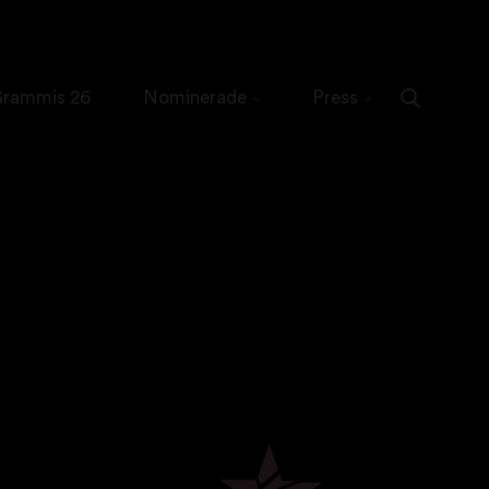
 Grammis 26
Nominerade
Press