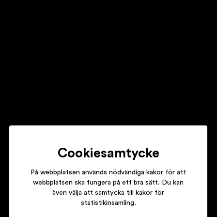
EGGSTONE
THE DOG
CLAWFINGER
WARFAIR
Cookiesamtycke
På webbplatsen används nödvändiga kakor för att
webbplatsen ska fungera på ett bra sätt. Du kan
även välja att samtycka till kakor för
CAJSA STINA ÅKERSTRÖM
statistikinsamling.
FRÅGA STJÄRNORNA