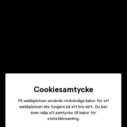
STAKKA BO
THE GREAT BLONDINO
PANDORA
TELL THE WORLD
Cookiesamtycke
På webbplatsen används nödvändiga kakor för att
webbplatsen ska fungera på ett bra sätt. Du kan
även välja att samtycka till kakor för
INFINITE MASS
statistikinsamling.
THE INFINITE PATIO