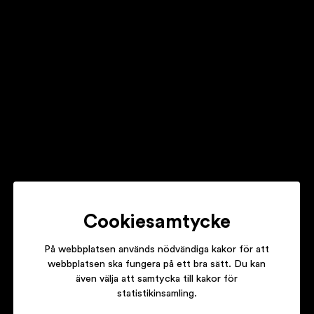
DR ALBAN
LOOK WHO’S TALKING
E-TYPE
MADE IN SWEDEN
Cookiesamtycke
På webbplatsen används nödvändiga kakor för att
webbplatsen ska fungera på ett bra sätt. Du kan
även välja att samtycka till kakor för
THE LATIN KINGS
statistikinsamling.
VÄLKOMMEN TILL FÖRORTEN