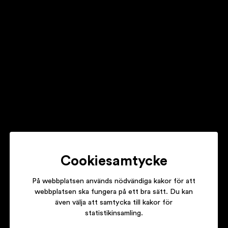
LARS JANSSON TRIO
A WINDOW TOWARDS BEING
MONICA ZETTERLUND
VARSAMT
Cookiesamtycke
På webbplatsen används nödvändiga kakor för att
webbplatsen ska fungera på ett bra sätt. Du kan
även välja att samtycka till kakor för
ÄNGLASPEL
statistikinsamling.
ZIGIDAP