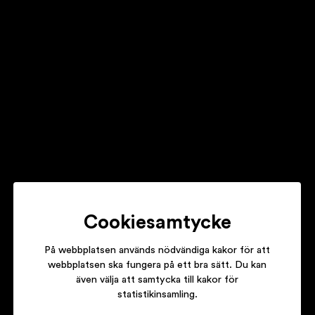
MAURO SCOCCO
DET SJUNGANDE TRÄDET
MYNTA
HOT MADRAS
Cookiesamtycke
På webbplatsen används nödvändiga kakor för att
webbplatsen ska fungera på ett bra sätt. Du kan
även välja att samtycka till kakor för
PER TJERNBERG
statistikinsamling.
THEY CALL ME