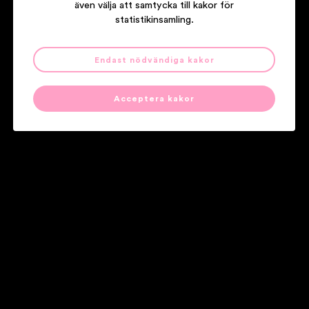
även välja att samtycka till kakor för
statistikinsamling.
HÅKAN HELLSTRÖM
Endast nödvändiga kakor
ILLUSIONER
Acceptera kakor
Våra partners