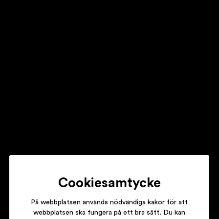
ANNIKA NORLIN OCH JENS LEKMAN
CORRESPONDENCE
MELISSA HORN
KONSTGJORD ANDNING
SOPHIE ZELMANI
Cookiesamtycke
SUNRISE
På webbplatsen används nödvändiga kakor för att
webbplatsen ska fungera på ett bra sätt. Du kan