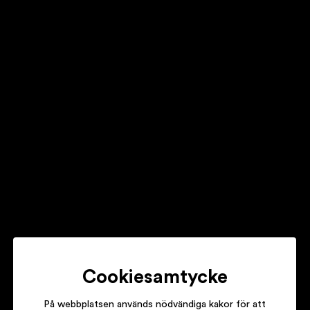
PETTER
EN RÄDDARE I NÖDEN
PH3
PH3 LÖSER ETT FALL
SWEDISH HOUSE MAFIA
UNTIL ONE
Cookiesamtycke
På webbplatsen används nödvändiga kakor för att