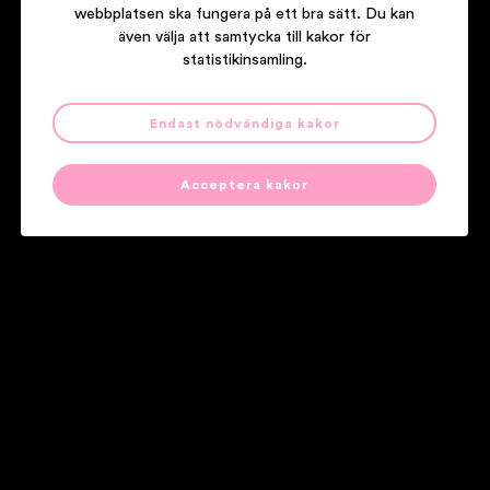
webbplatsen ska fungera på ett bra sätt. Du kan
även välja att samtycka till kakor för
statistikinsamling.
Endast nödvändiga kakor
FAMILJEN
MÄNSKLIGHETEN
Acceptera kakor
Våra partners