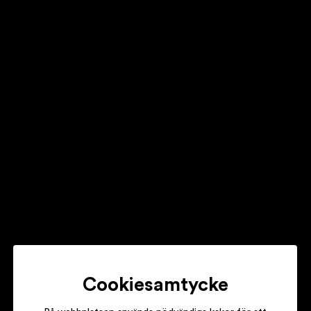
SNOH AALEGRA
TEMPORARY HIGHS IN THE VIOLET SKIES
MIRIAM BRYANT
PS jag hatar dig
DANIELA SÖRENSEN, OSKAR LINNROS,
JACQUELINE CUMMINGS (Mapei)
Rathana Club
Cookiesamtycke