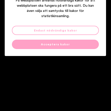
På webbplatsen används nödvändiga kakor för att
webbplatsen ska fungera på ett bra sätt. Du kan
även välja att samtycka till kakor för
statistikinsamling.
Endast nödvändiga kakor
JAQE
Filmen
Acceptera kakor
Våra partners