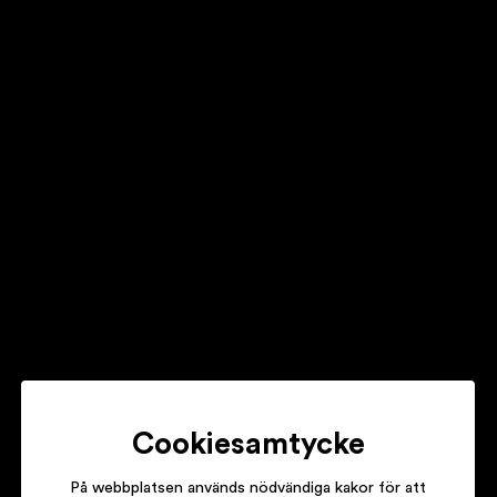
JENNY WILSON
EXORCISM
MARKUS KRUNEGÅRD
I HUVUDET PÅ EN IDIOT, I EN BAR, PÅ EN Ö, I ETT HAV
Z.E
MIN PENNA BLÖDER
Cookiesamtycke
På webbplatsen används nödvändiga kakor för att