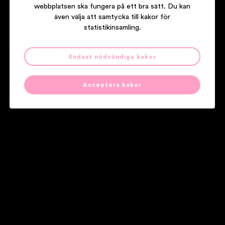
webbplatsen ska fungera på ett bra sätt. Du kan
även välja att samtycka till kakor för
statistikinsamling.
Endast nödvändiga kakor
SEINABO SEY
I´M A DREAM
Acceptera kakor
Våra partners