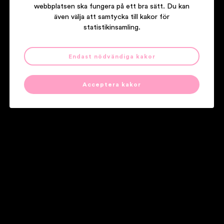
webbplatsen ska fungera på ett bra sätt. Du kan
även välja att samtycka till kakor för
statistikinsamling.
Endast nödvändiga kakor
THÅSTRÖM
KÄRLEK ÄR FÖR DOM
Acceptera kakor
Våra partners