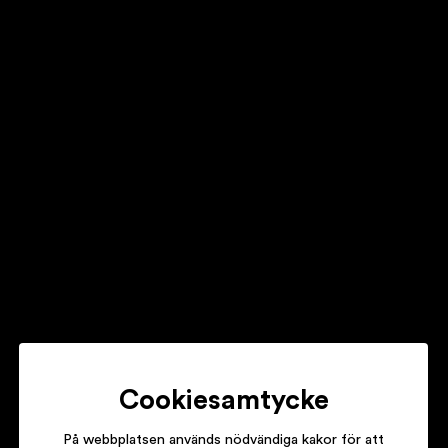
JOAKIM BERG
RÖD
LARS WINNERBÄCK
TÄNK OM JAG ÅNGRAR MIG OCH SEN ÅNGRAR MIG IGEN
MELISSA HORN
SÄG INGENTING TILL MIG
Cookiesamtycke
På webbplatsen används nödvändiga kakor för att