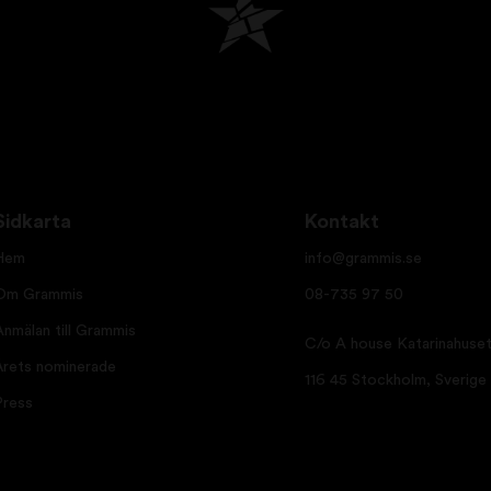
Sidkarta
Kontakt
Hem
info@grammis.se
Om Grammis
08-735 97 50
Anmälan till Grammis
C/o A house Katarinahuset
Årets nominerade
116 45 Stockholm, Sverige
Press