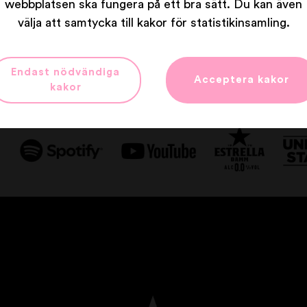
webbplatsen ska fungera på ett bra sätt. Du kan även
välja att samtycka till kakor för statistikinsamling.
Våra partners
Endast nödvändiga
Acceptera kakor
kakor