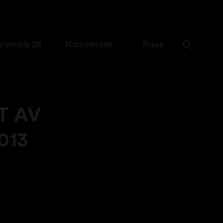
 Grammis 26
Nominerade
Press
T AV
013