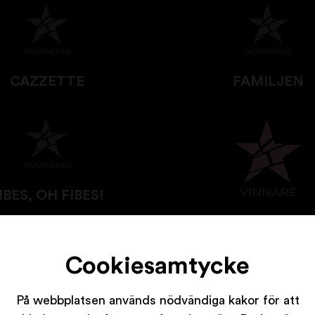
CAZZETTE
FAMILJEN
IBES, OH FIBES!
SEBASTIAN INGRO
ALESSO
Cookiesamtycke
På webbplatsen används nödvändiga kakor för att