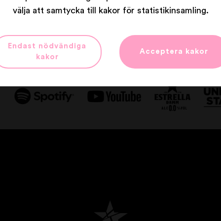
välja att samtycka till kakor för statistikinsamling.
Våra partners
Endast nödvändiga
Acceptera kakor
kakor