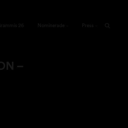
 Grammis 26
Nominerade
Press
ON –