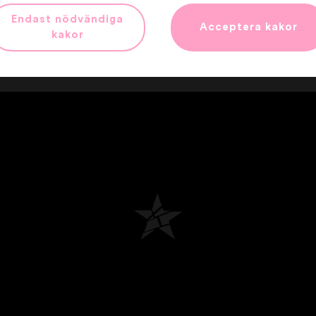
Endast nödvändiga
Acceptera kakor
kakor