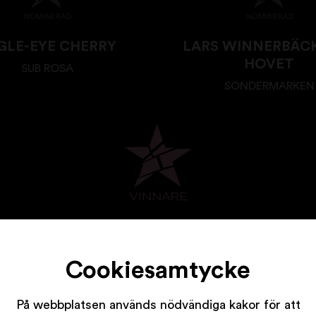
GLE-EYE CHERRY
LARS WINNERBÄC
HOVET
SUB ROSA
SÖNDERMARKEN
MONEYBROTHER
BLOOD PANIC
Cookiesamtycke
På webbplatsen används nödvändiga kakor för att