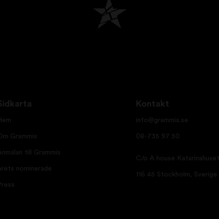
Sidkarta
Kontakt
Hem
info@grammis.se
Om Grammis
08-735 97 50
Anmälan till Grammis
C/o A house Katarinahuset
Årets nominerade
116 45 Stockholm, Sverige
Press