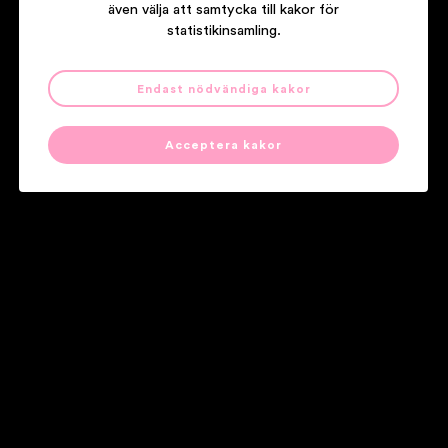
även välja att samtycka till kakor för
statistikinsamling.
Thåström
Endast nödvändiga kakor
Somliga av oss
Acceptera kakor
Våra partners