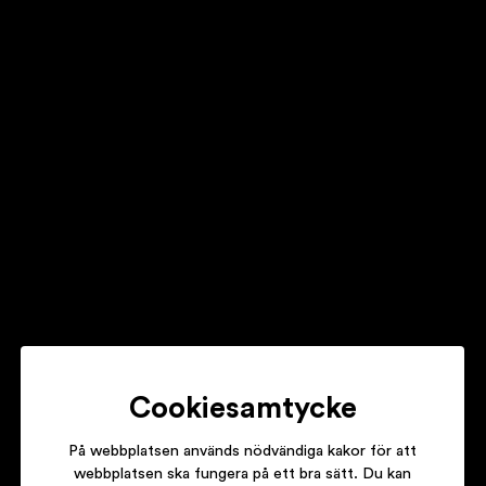
Johnossi
Forevers
Jonas Lundqvist
Sorgetornets spejare
Linn Koch-Emmery
Cookiesamtycke
Borderline Iconic
På webbplatsen används nödvändiga kakor för att
webbplatsen ska fungera på ett bra sätt. Du kan