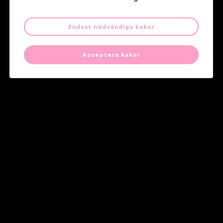
Klahr / LIOHN
Endast nödvändiga kakor
Acceptera kakor
Våra partners