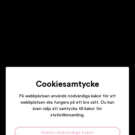
THOMAS RUSIAK
Cookiesamtycke
På webbplatsen används nödvändiga kakor för att
FABIAN 'PHAT FABE' TORSSON OCH TEDDYBEARS
webbplatsen ska fungera på ett bra sätt. Du kan
STHLM
även välja att samtycka till kakor för
statistikinsamling.
Endast nödvändiga kakor