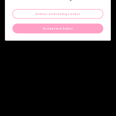
Cornelia Jakobs
Endast nödvändiga kakor
Acceptera kakor
Våra partners