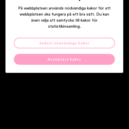
MYRA GRANBERG
På webbplatsen används nödvändiga kakor för att
webbplatsen ska fungera på ett bra sätt. Du kan
även välja att samtycka till kakor för
statistikinsamling.
Endast nödvändiga kakor
Acceptera kakor
MONA MASROUR
Våra partners