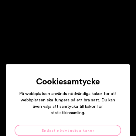
LISA EKDAHL
Cookiesamtycke
På webbplatsen används nödvändiga kakor för att
THE LATIN KINGS
webbplatsen ska fungera på ett bra sätt. Du kan
även välja att samtycka till kakor för
statistikinsamling.
Våra partners
Endast nödvändiga kakor