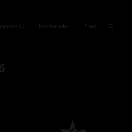
 Grammis 26
Nominerade
Press
6