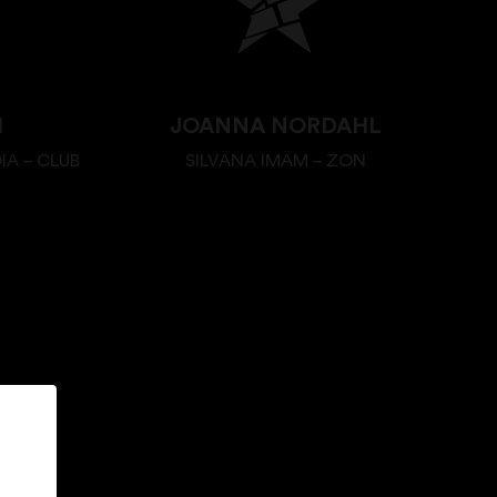
M
JOANNA NORDAHL
IA – CLUB
SILVANA IMAM – ZON