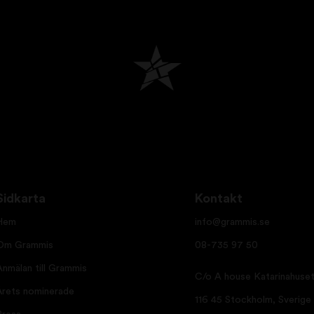
Sidkarta
Kontakt
Hem
info@grammis.se
Om Grammis
08-735 97 50
Anmälan till Grammis
C/o A house Katarinahuset
Årets nominerade
116 45 Stockholm, Sverige