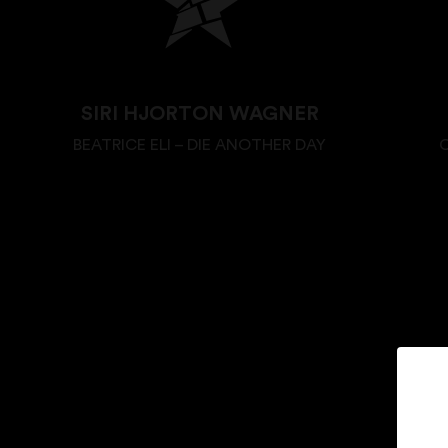
SIRI HJORTON WAGNER
BEATRICE ELI – DIE ANOTHER DAY
C