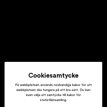
MOTORHOMES
INTO THE NIGHT
PETTER
SAKER & TING
Cookiesamtycke
På webbplatsen används nödvändiga kakor för att
webbplatsen ska fungera på ett bra sätt. Du kan
även välja att samtycka till kakor för
LAMBRETTA
statistikinsamling.
BLOW MY FUSES / ABSOLUTELY NOTHING