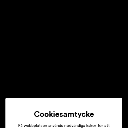
BO KASPERS ORKESTER
STO-GBG LIVE
EUROPE
ROCK THE NIGHT – COLLECTORS EDITION
LARS WINNERBÄCK
LIVE I LINKÖPING
Cookiesamtycke
På webbplatsen används nödvändiga kakor för att