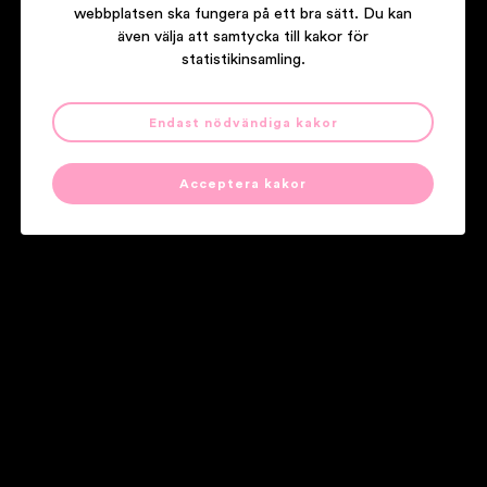
webbplatsen ska fungera på ett bra sätt. Du kan
även välja att samtycka till kakor för
statistikinsamling.
Endast nödvändiga kakor
GYLLENE TIDER
GT 25 LIVE! EN SCEN VID EN PLATS I EN STAD
Acceptera kakor
Våra partners