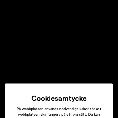
TOVE LO
HABITS (STAY HIGH)
SANNA NIELSEN
UNDO
Cookiesamtycke
På webbplatsen används nödvändiga kakor för att
webbplatsen ska fungera på ett bra sätt. Du kan