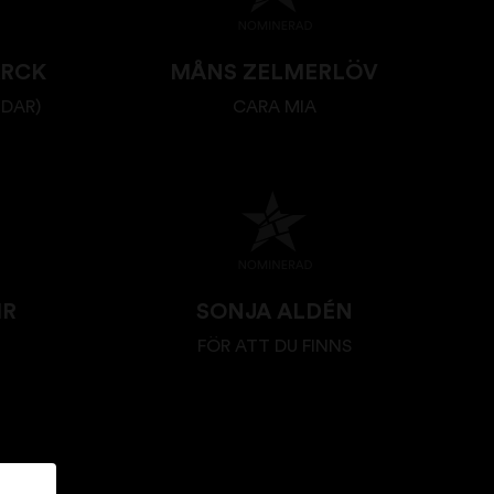
ARCK
MÅNS ZELMERLÖV
NDAR)
CARA MIA
IR
SONJA ALDÉN
FÖR ATT DU FINNS