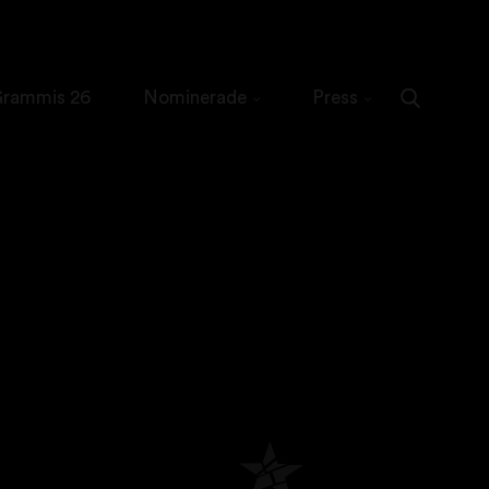
 Grammis 26
Nominerade
Press