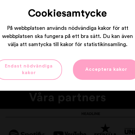
THE ARK
Cookiesamtycke
HE WORRYING KIND
LARS WINNERBÄCK 
På webbplatsen används nödvändiga kakor för att
MED MISS LI
webbplatsen ska fungera på ett bra sätt. Du kan även
OM DU LÄMNADE MI
välja att samtycka till kakor för statistikinsamling.
Endast nödvändiga
Acceptera kakor
kakor
Våra partners