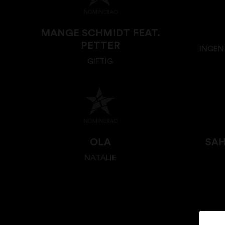
MANGE SCHMIDT FEAT.
PETTER
INGEN
GIFTIG
OLA
SA
NATALIE