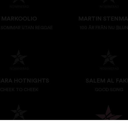
MARKOOLIO
MARTIN STENM
 SOMMAR UTAN REGGAE
100 ÅR FRÅN NU (BLU
HARA HOTNIGHTS
SALEM AL FAK
CHEEK TO CHEEK
GOOD SONG