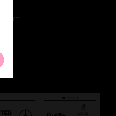
I DUETT
G NU