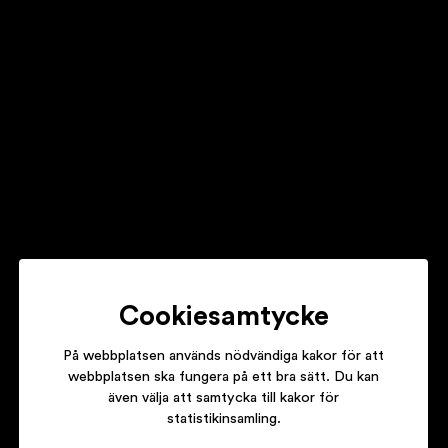
DANIEL LEMMA
IF I USED TO LOVE YOU
LILLEMAN
VART TOG PAPPA VÄGEN
Cookiesamtycke
På webbplatsen används nödvändiga kakor för att
webbplatsen ska fungera på ett bra sätt. Du kan
även välja att samtycka till kakor för
TITIYO
statistikinsamling.
COME ALONG