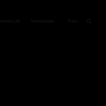
 Grammis 26
Nominerade
Press