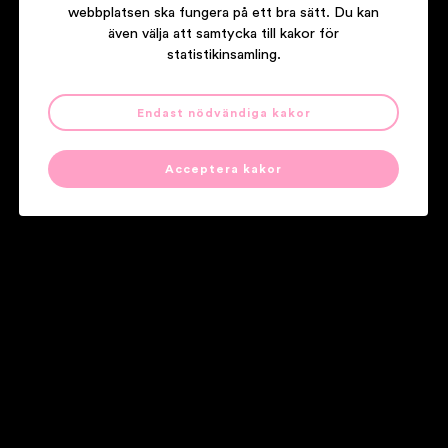
webbplatsen ska fungera på ett bra sätt. Du kan
även välja att samtycka till kakor för
statistikinsamling.
Endast nödvändiga kakor
ANNA TERNHEIM
LEAVING ON A MAYDAY
Acceptera kakor
Våra partners