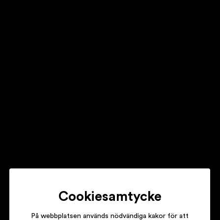
HELLO SAFERIDE
MORE MODERN SHORT STORIES FROM HELLO SAFERIDE
LYKKE LI
YOUTH NOVELS
VERONICA MAGGIO
OCH VINNAREN ÄR…
Cookiesamtycke
På webbplatsen används nödvändiga kakor för att