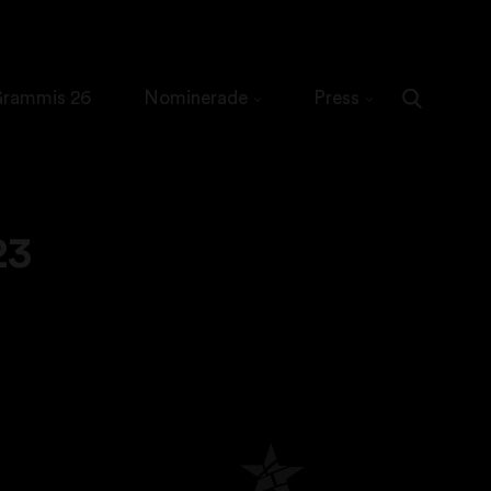
 Grammis 26
Nominerade
Press
23