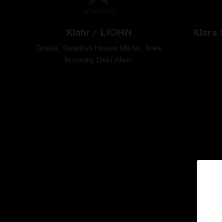
Klahr / LIOHN
Klara
Drake, Swedish House Mafia, Bree
Runway, Deki Alem