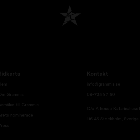
Sidkarta
Kontakt
Hem
info@grammis.se
Om Grammis
08-735 97 50
Anmälan till Grammis
C/o A house Katarinahuset
Årets nominerade
116 45 Stockholm, Sverige
Press