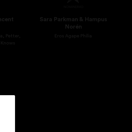
ncent
Sara Parkman & Hampus
Norén
, Petter,
Eros Agape Philia
o Knows