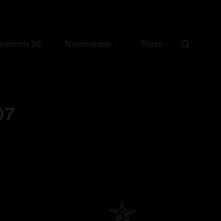
 Grammis 26
Nominerade
Press
07