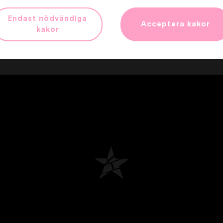
Endast nödvändiga
Acceptera kakor
kakor