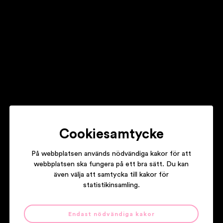
ROBERT JELINEK
Cookiesamtycke
På webbplatsen används nödvändiga kakor för att
ORUP
webbplatsen ska fungera på ett bra sätt. Du kan
även välja att samtycka till kakor för
statistikinsamling.
Våra partners
Endast nödvändiga kakor