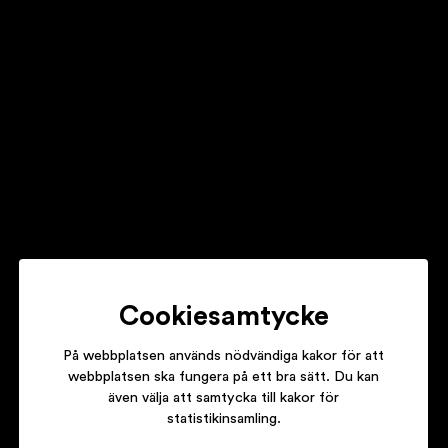
RICHI M
SONGS OF TOMORROW
SVEK
AFTER THE RAIN
Cookiesamtycke
På webbplatsen används nödvändiga kakor för att
webbplatsen ska fungera på ett bra sätt. Du kan
även välja att samtycka till kakor för
ANTILOOP
statistikinsamling.
FASTLANE PEOPLE