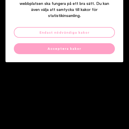
webbplatsen ska fungera på ett bra sätt. Du kan
även välja att samtycka till kakor för
statistikinsamling.
Endast nödvändiga kakor
ANNE SOFIE VON OTTER
WATERCOLOURS
Acceptera kakor
Våra partners