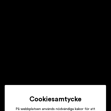
FREDRIK ULLÉN
INTERSECTIONS – KURTÁG/SCHUBERT
GÖRAN SÖLLSCHER
ELEVEN-STRING BAROQUE
HENRIK FRENDIN
VIOLA CON FORZA
Cookiesamtycke
På webbplatsen används nödvändiga kakor för att