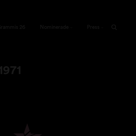
 Grammis 26
Nominerade
Press
971