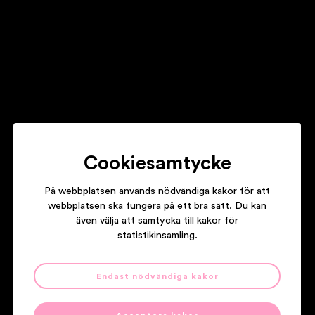
RUNE GUSTAFSSON
RUNE AT THE TOP
Cookiesamtycke
JAN ALLAN
JAN ALLAN -70
På webbplatsen används nödvändiga kakor för att
webbplatsen ska fungera på ett bra sätt. Du kan
även välja att samtycka till kakor för
statistikinsamling.
Våra partners
Endast nödvändiga kakor