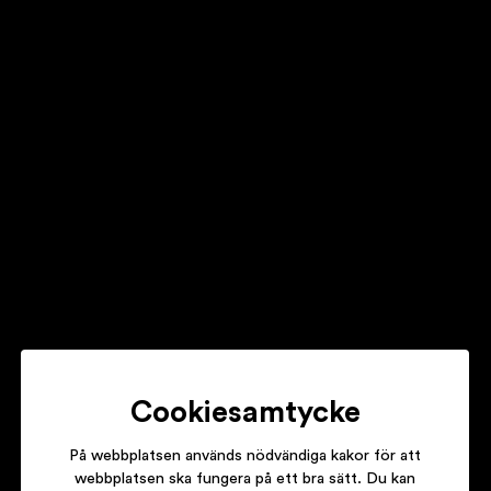
Ebba Åsman
Be Free
KJELLVANDERTONBRUKET
Fossils
Sven Wunder
Cookiesamtycke
Late Again
På webbplatsen används nödvändiga kakor för att
webbplatsen ska fungera på ett bra sätt. Du kan