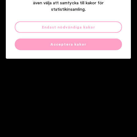
även välja att samtycka till kakor för
statistikinsamling.
Tonbruket
Endast nödvändiga kakor
Light Wood, Dark Strings
Acceptera kakor
Våra partners