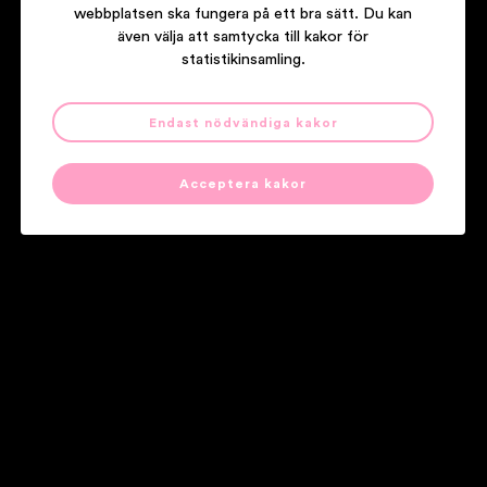
webbplatsen ska fungera på ett bra sätt. Du kan
även välja att samtycka till kakor för
statistikinsamling.
Endast nödvändiga kakor
DANIEL KARLSSON TRIO
FUSION FOR FISH
Acceptera kakor
Våra partners