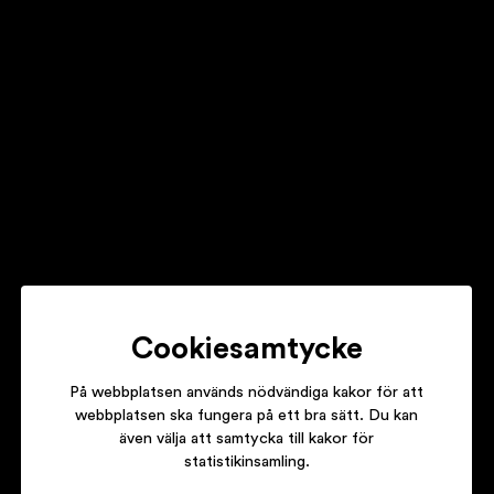
KAAH
BEATS, MELODIER & BABY KAAH
PROMOE
GOVERNMENT MUSIC
Cookiesamtycke
På webbplatsen används nödvändiga kakor för att
webbplatsen ska fungera på ett bra sätt. Du kan
även välja att samtycka till kakor för
FATTARU
statistikinsamling.
FATTA ELD