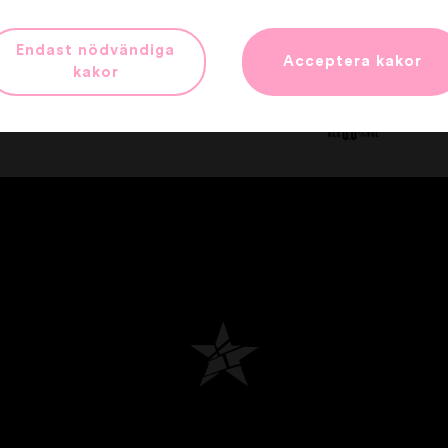
Endast nödvändiga
Acceptera kakor
kakor