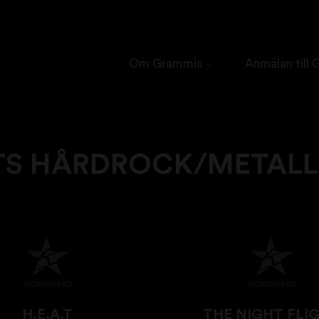
Om Grammis
Anmälan till
TS HÅRDROCK/METALL 
H.E.A.T
THE NIGHT FLI