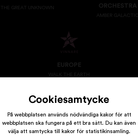
ORCHESTRA
 THE GREAT UNKNOWN
AMBER GALACTI
EUROPE
WALK THE EARTH
Cookiesamtycke
På webbplatsen används nödvändiga kakor för att
webbplatsen ska fungera på ett bra sätt. Du kan även
Våra partners
välja att samtycka till kakor för statistikinsamling.