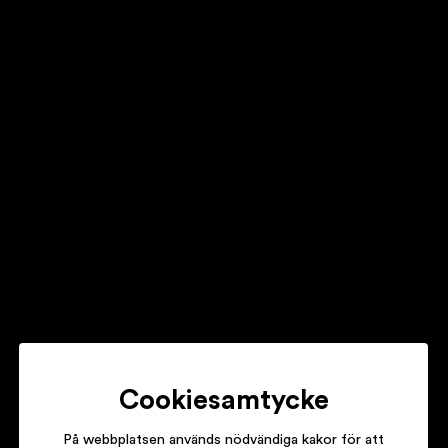
ENTOMBED
UNREAL ESTATE
EUROPE
START FROM THE DARK
THE HELLACOPTERS
STRIKES LIKE LIGHTNING
Cookiesamtycke
På webbplatsen används nödvändiga kakor för att