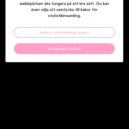
webbplatsen ska fungera på ett bra sätt. Du kan
även välja att samtycka till kakor för
statistikinsamling.
Endast nödvändiga kakor
IN FLAMES
SOUNDTRACK TO YOUR ESCAPE
Acceptera kakor
Våra partners