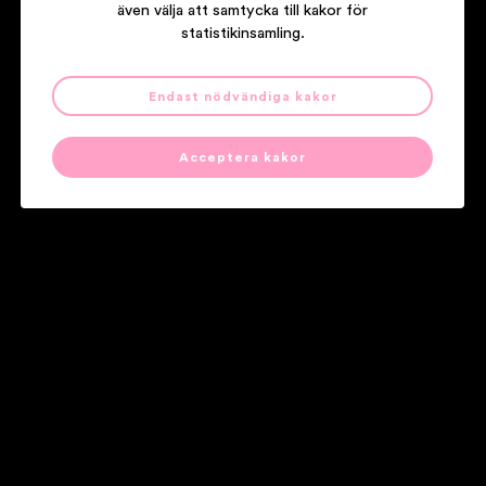
även välja att samtycka till kakor för
statistikinsamling.
Siri Karlsson & Solo Dja Kabaco
Endast nödvändiga kakor
Stockholm-Ouagadougou
Acceptera kakor
Våra partners