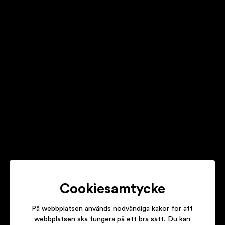
Egil Kalman
Nordafjells
Lena Willemark & Ale Möller
NORDANKVÄDEN
Teodor Wolgers
Cookiesamtycke
Episod i Vikens kapell
På webbplatsen används nödvändiga kakor för att
webbplatsen ska fungera på ett bra sätt. Du kan