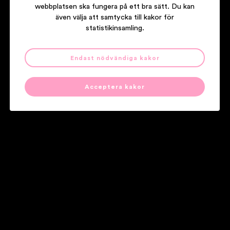
webbplatsen ska fungera på ett bra sätt. Du kan
även välja att samtycka till kakor för
statistikinsamling.
Endast nödvändiga kakor
ABALONE DOTS
TRAVELER
Acceptera kakor
Våra partners