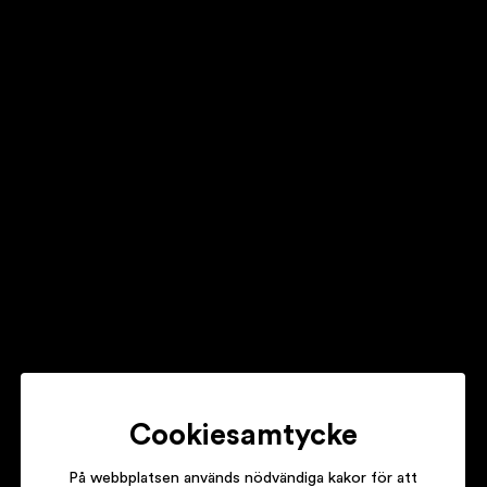
JONAS KNUTSSON + JOHAN NORBERG
SKAREN: NORRLAND III
DETEKTIVBYRÅN
WERMLAND
ANDRA GENERATIONEN
EXTRA ALLT
Cookiesamtycke
På webbplatsen används nödvändiga kakor för att