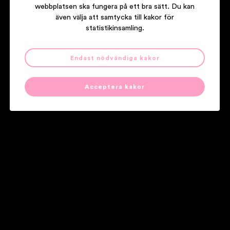
webbplatsen ska fungera på ett bra sätt. Du kan
även välja att samtycka till kakor för
statistikinsamling.
Endast nödvändiga kakor
EBO KRDUM
Diversity
Acceptera kakor
Våra partners