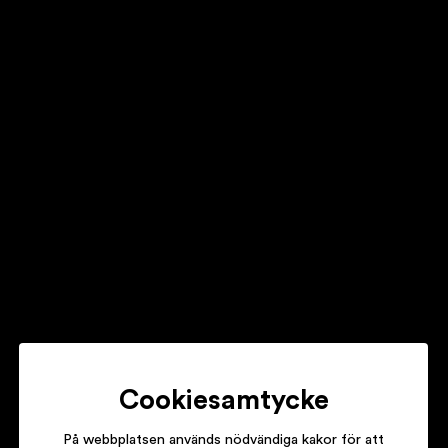
ANNA EKBORG
SOLO
HOVEN DROVEN
Trad
MERIT HEMMINGSON
Huvva! vad tiden går
Cookiesamtycke
På webbplatsen används nödvändiga kakor för att