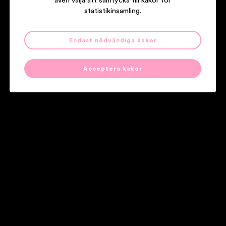
även välja att samtycka till kakor för
statistikinsamling.
WILLEMARK/KNUTSSON/ÖBERG
SVENSKA LÅTAR
Endast nödvändiga kakor
Acceptera kakor
Våra partners