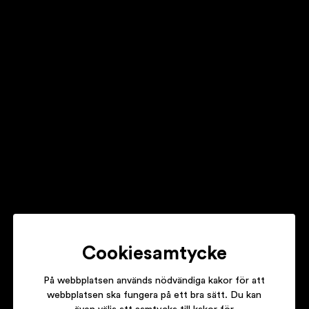
VESPER
SOFIA KARLSSON WITH MATTIAS PÉREZ &
DANIEL EK
GUITAR STORIES VOL. III
VÄSEN
RULE OF 3
Cookiesamtycke
På webbplatsen används nödvändiga kakor för att
webbplatsen ska fungera på ett bra sätt. Du kan