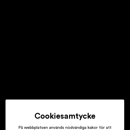
AVICII
TRUE
NAUSE
MOVE / TOMORROW’S JUST BEGUN
REBECCA & FIONA
UNION / TAKEN OVER
Cookiesamtycke
På webbplatsen används nödvändiga kakor för att