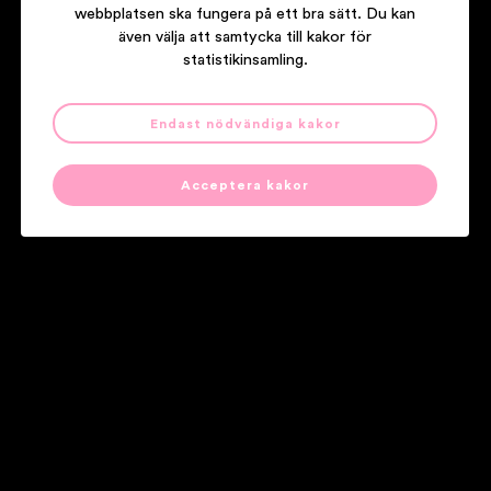
webbplatsen ska fungera på ett bra sätt. Du kan
även välja att samtycka till kakor för
statistikinsamling.
Endast nödvändiga kakor
ICONA POP
THIS IS… ICONA POP
Acceptera kakor
Våra partners