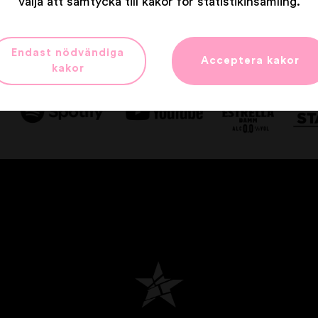
välja att samtycka till kakor för statistikinsamling.
Våra partners
Endast nödvändiga
Acceptera kakor
kakor