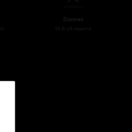
Donnez
on
25 år på vägarna