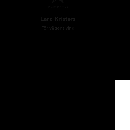
Larz-Kristerz
För vägens vind