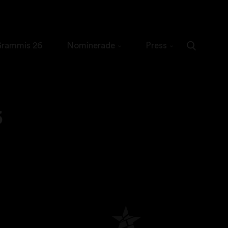
 Grammis 26
Nominerade
Press
6