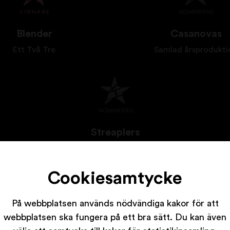
Blender
Casanovas
Ett Två Tre
Samlad årsprodukti
Streaplers
Alla som vet
Cookiesamtycke
På webbplatsen används nödvändiga kakor för att
webbplatsen ska fungera på ett bra sätt. Du kan även